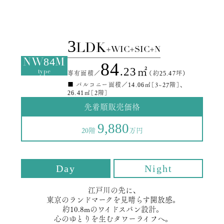
3
LDK
+WIC+SIC+N
84
NW
M
84
.23㎡
type
専有面積／
（約
25.47
坪）
■ バルコニー面積／
14.06
㎡［3~27階］、
26.41
㎡［2階］
先着順販売価格
9,880
20階
万円
Day
Night
江戸川の先に、
東京のランドマークを見晴らす開放感。
約10.8mのワイドスパン設計。
心のゆとりを生むタワーライフへ。