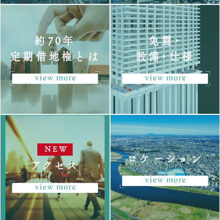
約70年
免震・
定期借地権とは
設備・仕様
ロケーション
アクセス