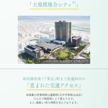
※3
「大規模複合シティ
」
※3
［リーフシティ市川］全体街区完成予想CG
総武線快速で『東京』駅まで直通20分の
「恵まれた交通アクセス」
※掲載の所要時間は通勤時（⽇中平常時は18分）
のもので時間帯により異なります。
また、乗換え・待ち時間を含んでおります。