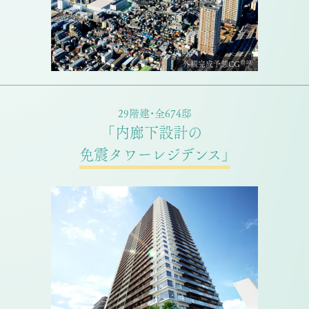
※10
外観完成予想CG
29階建・全674邸
「内廊下設計の
免震タワーレジデンス」