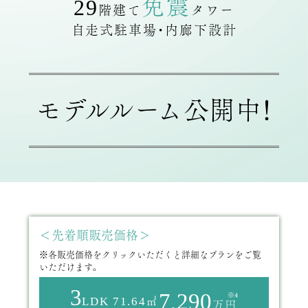
免震
29
階建て
タワー
自走式駐車場・内廊下設計
モデルルーム公開中！
＜先着順販売価格＞
※各販売価格をクリックいただくと詳細なプランをご覧
いただけます。
3
7,290
※4
LDK
71.64㎡
万円