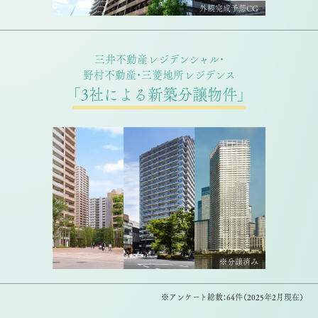
外観完成予想CG
三井不動産レジデンシャル・
野村不動産・三菱地所レジデンス
「3社による新築分譲物件」
※分譲済み
※アンケート総数：64件（2025年2月現在）