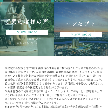
ご契約者様の声
コンセプト
※アンケート総数：64件
（2025年2月現在）
売主
※掲載の各完成予想CGは計画段階の図面を基に描き起こしたもので建物の形状・色
等は実際とは異なります。なお形状の細部、設備機器等は表現しておりません。表現
されている植栽は初期の育成期間を経た状態のものを想定して描いており、竣工時
は植物の育成を見込んで必要な間隔をとって植えております。施工上の都合により、
設定位置・樹高・本数等変更となる場合があります。共用部完成予想CGに表現されて
いる家具・調度品は今後変更となる場合がございます。
※共用施設のご利用は管理規約に従っていただきます。ご利用には一部有料および
ご予約が必要なものがございます。詳しくは係員にお問合せください。
※1 掲載の所要時間は通勤時、（ ）内は日中平常時のもので時間帯により異なりま
す。また、乗換え・待ち時間を含んでおります。
※2 1995年1月～2024年12月の期間にJR総武線「東京」～「千葉」駅（快速）・「三鷹」～