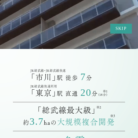
SKIP
※
※
JR総武線・JR総武線快速
7
「市川」
駅 徒歩
分
JR総武線快速利用
20
「東京」
※1
駅 直通
分
（18分）
※2
「総武線最大級」
※3
3.7
大規模複合開発
約
haの