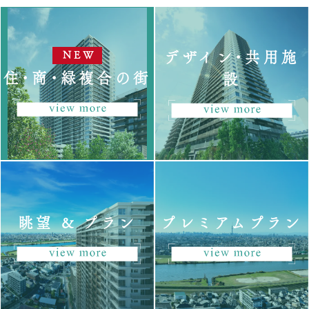
デザイン・共用施
住・商・緑複合の街
設
眺望 & プラン
プレミアムプラン