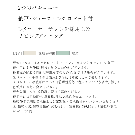
2つのバルコニー
納戸・シューズインクロゼット付
L字コーナーサッシを採用した
リビングダイニング
［凡例］
：床暖房範囲
：収納
※WIC：ウォークインクロゼット、SIC：シューズインクロゼット、N：納戸
※住戸により仕様・形状が異なる場合がございます。
※掲載の間取り図面は設計段階のもので、変更する場合がございます。
※バルコニー手摺りの仕様および形状は階数によって異なります。
※バルコニーの使用については管理規約等に従っていただきます。詳しく
は係員にお問い合せください。
※先着順につき、成約済の際はご容赦ください。
※価格には建物価格、消費税、前払い地代を含んでいます。
※約70年定期転借地権および定期転々借地権付きマンションとなります。
※（価格内訳）建物価格65,808,481円＋消費税6,580,848円＋前払い地代
26,410,671円