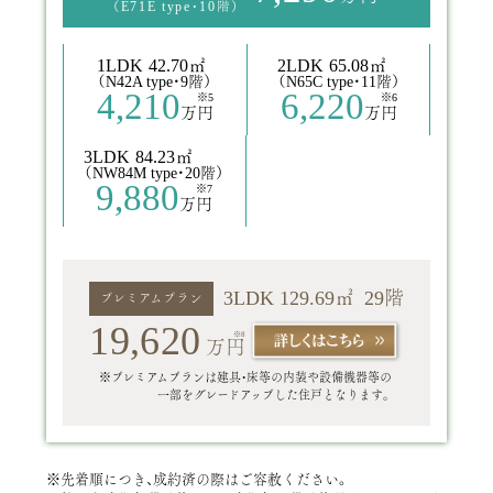
（
E71E type
・10階）
1LDK
42.70㎡
2LDK
65.08㎡
（N42A type
・
9
階）
（N65C type
・
11
階）
4,210
6,220
※5
※6
万円
万円
3LDK
84.23㎡
（NW84M type
・
20
階）
9,880
※7
万円
3LDK 129.69㎡
29
階
プレミアムプラン
19,620
※8
万円
※プレミアムプランは建具・床等の内装や設備機器等の
一部をグレードアップした住戸となります。
※先着順につき、成約済の際はご容赦ください。