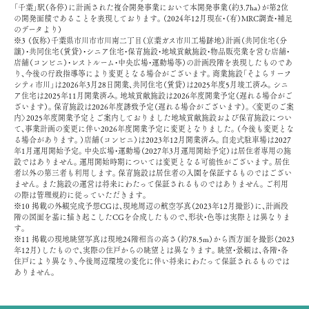
「千葉」駅（各停）に計画された複合開発事業において本開発事業（約3.7ha）が第2位
の開発面積であることを表現しております。（2024年12月現在・（有）MRC調査・補足
のデータより）
※3 （仮称）千葉県市川市市川南二丁目（京葉ガス市川工場跡地）計画（共同住宅（分
譲）・共同住宅（賃貸）・シニア住宅・保育施設・地域貢献施設・物品販売業を営む店舗・
店舗（コンビニ）・レストルーム・中央広場・運動場等）の計画段階を表現したものであ
り、今後の行政指導等により変更となる場合がございます。商業施設「そよらリーフ
シティ市川」は2026年3月28日開業、共同住宅（賃貸）は2025年度5月竣工済み。シニ
ア住宅は2025年11月開業済み。地域貢献施設は2026年度開業予定（遅れる場合がご
ざいます）。保育施設は2026年度誘致予定（遅れる場合がございます）。〈変更のご案
内〉2025年度開業予定とご案内しておりました地域貢献施設および保育施設につい
て、事業計画の変更に伴い2026年度開業予定に変更となりました。（今後も変更とな
る場合があります。）店舗（コンビニ）は2023年12月開業済み。自走式駐車場は2027
年1月運用開始予定。中央広場・運動場（2027年3月運用開始予定）は居住者専用の施
設ではありません。運用開始時期については変更となる可能性がございます。居住
者以外の第三者も利用します。保育施設は居住者の入園を保証するものではござい
ません。また施設の運営は将来にわたって保証されるものではありません。ご利用
の際は管理規約に従っていただきます。
※10 掲載の外観完成予想CGは、現地周辺の航空写真（2023年12月撮影）に、計画段
階の図面を基に描き起こしたCGを合成したもので、形状・色等は実際とは異なりま
す。
※11 掲載の現地眺望写真は現地24階相当の高さ（約78.5m）から西方面を撮影（2023
年12月）したもので、実際の住戸からの眺望とは異なります。眺望・景観は、各階・各
住戸により異なり、今後周辺環境の変化に伴い将来にわたって保証されるものでは
ありません。