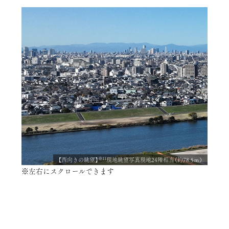
※11
【西向きの眺望】
現地眺望写真現地24階相当（約78.5ｍ）
※左右にスクロールできます