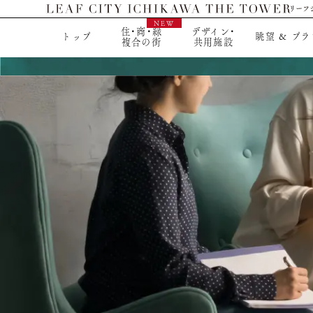
住・商・緑
デザイン・
トップ
眺望 & プラ
複合の街
共用施設