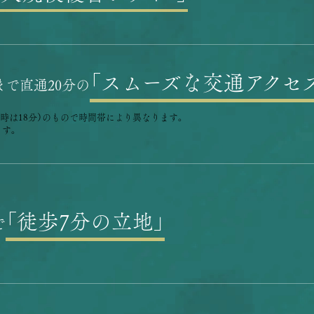
「スムーズな交通アクセ
まで直通20分の
時は18分）
のもので時間帯により異なります。
ます。
「徒歩7分の立地」
で