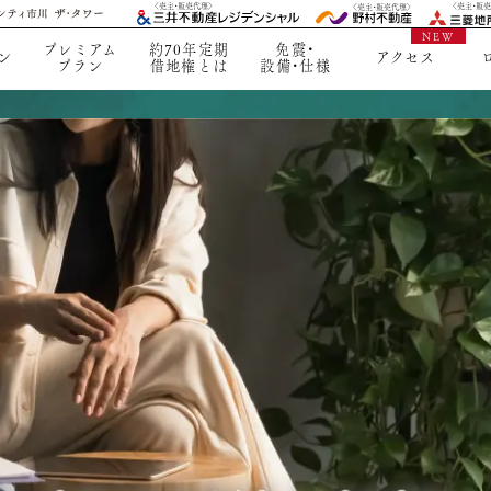
〈売主・販
〈売主・販売代理〉
〈売主・販売代理〉
プレミアム
約70年定期
免震・
ン
アクセス
プラン
借地権とは
設備・仕様