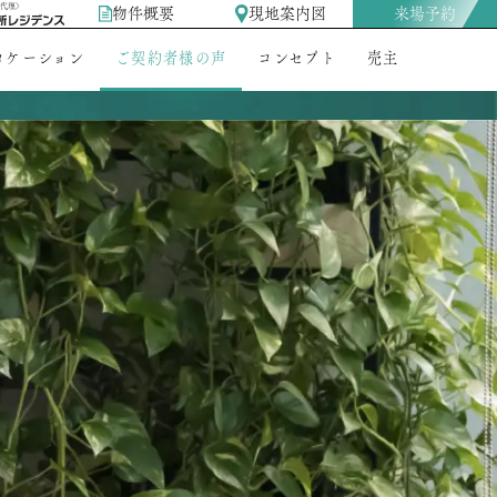
売代理〉
物件概要
現地案内図
来場予約
ロケーション
ご契約者様の声
コンセプト
売主