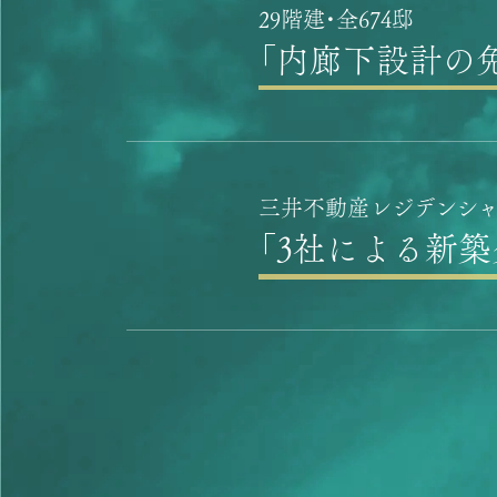
29階建・全674邸
「内廊下設計の
三井不動産レジデンシャ
「3社による新築