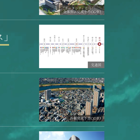
［リーフシティ市川］
全体街区完成予想CG※2
ス」
交通図
外観完成予想CG※3