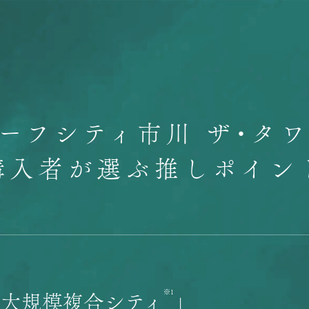
リーフシティ市川 ザ・タワ
購入者が選ぶ推しポイン
※1
「大規模複合シティ
」