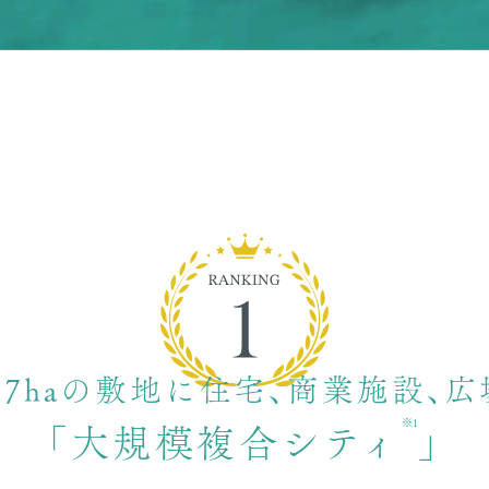
.7haの敷地に住宅、
商業施設、広
※1
「大規模複合シティ
」